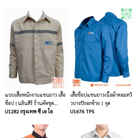
แบบเสื้อพนักงานแขนยาว เสื้อ
เสื้อช็อปแขนยาวเนื้อผ้าคอมทวิ
ช็อป | นลินสิริ ร้านตัดชุด
วบางปักอกซ้าย 1 จุด
พนักงาน ครบวงจร
U1282 กรุงเทพ ซี เอ โอ
U1676 TPS