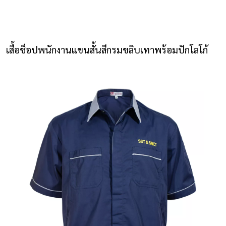
NLS2015.com
หน้าแรก
เสื้อช็อปพนักงานแขนสั้นสีกรมขลิบเทาพร้อมปักโลโก้
ติดต่อเรา
รายการโปรด
โปรแกรมออกแบบยูนิฟอร์ม
ยูนิฟอร์ม
เสื้อโปโล
เสื้อเชิ้ต
เสื้อแจ็คเก็ต
เสื้อกั๊ก