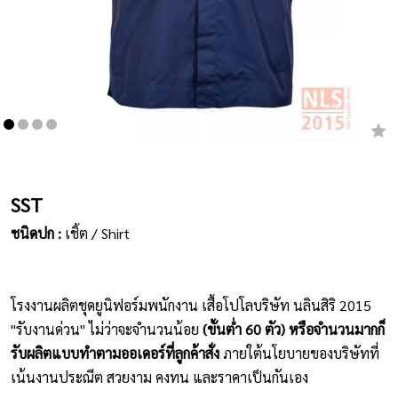
เสื้อยืดคอกลม
กางเกง
ผ้ากันเปื้อน
ชุดคลุมท้อง
หมวก
SST
ชนิดปก :
เชิ้ต / Shirt
ชุดหมี
ผลิตภัณฑ์อื่นๆ
โรงงานผลิตชุดยูนิฟอร์มพนักงาน เสื้อโปโลบริษัท นลินสิริ 2015
ตัวอย่างปกเสื้อโปโล
"รับงานด่วน" ไม่ว่าจะจำนวนน้อย
(ขั้นต่ำ 60 ตัว) หรือจำนวนมากก็
รับผลิตแบบทำตามออเดอร์ที่ลูกค้าสั่ง
ภายใต้นโยบายของบริษัทที่
ตัวอย่างแขนเสื้อโปโล
เน้นงานประณีต สวยงาม คงทน และราคาเป็นกันเอง
สีผ้า