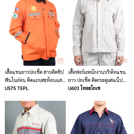
เสื้อแขนยาวปกเชิ้ต สาบติดซิป
เสื้อฟอร์มพนักงานบริษัทแขน
ฟันไนล่อน ติดแถบสะท้อนแสง
ยาว ปกเชิ้ต ติดกระดุมสแน็ป
ที่ฝากระเป๋า แขน และด้านหลัง
U575 TEPL
เนื้อผ้าคอมทวิว แบบบาง
U603 โทอะโกเซ
เนื้อผ้าคอมทวิว