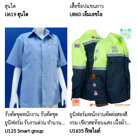
ฮุนได
เสื้อช็อปแขนยาว
U619 ฮุนได
U860 เอ็มเอชไอ
รับตัดชุดพนักงาน รับตัดชุด
ยูนิฟอร์มพนักงานตัดต่อสองสี
ยูนิฟอร์ม รับงานด่วน จำนวน
กรม เขียวสะท้อนแสง เนื้อผ้าดี
มาก
U125 Smart group
วาย ติดแถบสะท้อนแสงสีเทา
U1635 กิกะไมล์