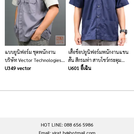
แบบยูนิฟอร์ม ชุดพนักงาน
เสื้อช็อปยูนิฟอร์มพนักงานแขน
บริษัท Vector Technologies /
สั้น สีกรมท่า สาบโชว์กระดุม
นลินสิริ ศรีราชา ชลบุรี รับตัด
U349 vector
ขลิบแดง
U601 อี้เฉิน
ชุดพนักงาน
HOT LINE: 088 656 5986
Email: virat_h@hotmail.com