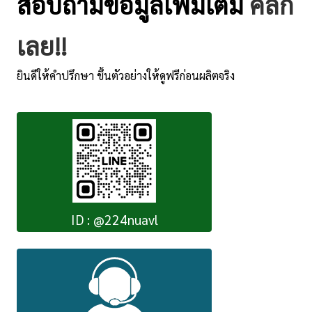
สอบถามข้อมูลเพิ่มเติม
คลิ๊ก
เลย!!
ยินดีให้คำปรึกษา ขึ้นตัวอย่างให้ดูฟรีก่อนผลิตจริง
ID : @224nuavl