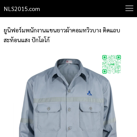
NLS2015.com
NLS2015.com
หน้าแรก
ยูนิฟอร์มพนักงานแขนยาวผ้าคอมทวิวบาง ติดแถบ
ติดต่อเรา
สะท้อนแสง ปักโลโก้
รายการโปรด
โปรแกรมออกแบบยูนิฟอร์ม
ยูนิฟอร์ม
เสื้อโปโล
เสื้อเชิ้ต
เสื้อแจ็คเก็ต
เสื้อกั๊ก