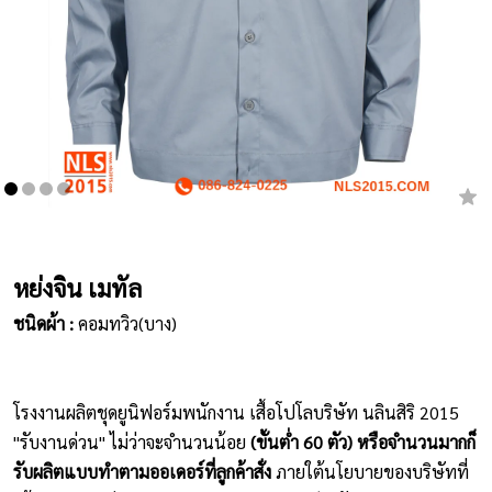
เสื้อยืดคอกลม
กางเกง
ผ้ากันเปื้อน
ชุดคลุมท้อง
หมวก
หย่งจิน เมทัล
ชุดหมี
ชนิดผ้า :
คอมทวิว(บาง)
ผลิตภัณฑ์อื่นๆ
ตัวอย่างปกเสื้อโปโล
โรงงานผลิตชุดยูนิฟอร์มพนักงาน เสื้อโปโลบริษัท นลินสิริ 2015
ตัวอย่างแขนเสื้อโปโล
"รับงานด่วน" ไม่ว่าจะจำนวนน้อย
(ขั้นต่ำ 60 ตัว) หรือจำนวนมากก็
รับผลิตแบบทำตามออเดอร์ที่ลูกค้าสั่ง
ภายใต้นโยบายของบริษัทที่
สีผ้า