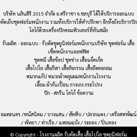
บริษัท นลินสิริ 2015 จำกัด อ.ศรีราชา จ.ชลบุรี ได้ให้บริการออกแบบ
ตัดเย็บชุดฟอร์มพนักงาน รวมทั้งบริการให้คำปรึกษา อีกทั้งยังบริการปัก
โลโก้ด้วยเครื่องปักคอมพิวเตอร์ที่ทันสมัย
รับผลิต - ออกแบบ - รับตัดชุุดยูนิฟอร์มพนักงานบริษัท ชุดฟอร์ม เสื้อ
เชิ้ตพนักงานออฟฟิศ
ชุดหมี เสื้อช้อป ชุดช่าง เสื้อแจ็คเก็ต
เสื้อโปโล เสื้อกีฬา เสื้อกิจกรรม เสื้อยืดคอกลม
หมวกแก๊ป หมวกผ้าคลุมผมพนักงานโรงงาน
เอี๊ยม ผ้ากันเปื้อน กางเกง กระโปรง
ปัก - สกรีน โลโก้ ข้อความ
อมตะนคร /พนัสนิคม / บางแสน / สัตหีบ / ปลวกแดง / เครือสหพัฒน์
/ พัทยา / ท่าเรือ / แหลมฉบัง / ระยอง / ปิ่นทอง
© Copyright - โรงงานผลิต รับตัดเสื้อ เสื้อโปโล ชุดยูนิฟอร์ม