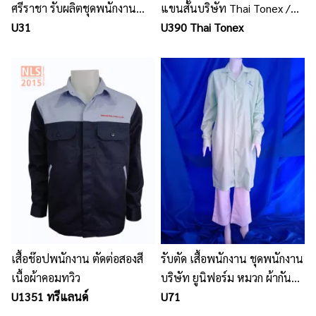
ศรีราชา รับผลิตชุดพนักงาน
แขนสั้นบริษัท Thai Tonex /
ยูนิฟอร์ม เสื้อโปโลพร้อมปัก
U31
นลินสิริ รับตัดชุดยูนิฟอร์ม
U390 Thai Tonex
โลโก้
พนักงาน
เสื้อช๊อปพนักงาน ตัดต่อสองสี
รับตัด เสื้อพนักงาน ชุดพนักงาน
เนื้อผ้าคอมทวิว
บริษัท ยูนิฟอร์ม หมวก ผ้ากัน
U1351 ทรีแลนด์
เปื้อน ชุดหมี
U71