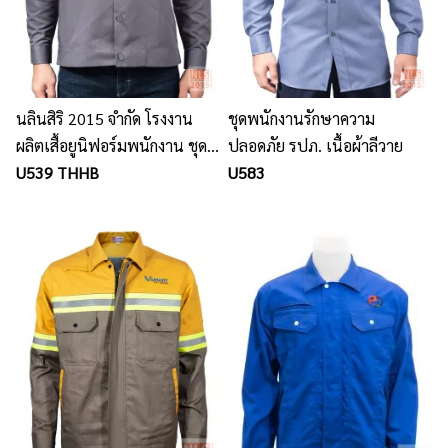
นลินสิริ 2015 จำกัด โรงงาน
ชุดพนักงานรักษาความ
ผลิตเสื้อยูนิฟอร์มพนักงาน ชุด
ปลอดภัย รปภ. เนื้อผ้าลีวาย
ทำงานพนักงาน เสื้อช็อป เสื้อ
U539 THHB
U583
ช่าง เสื้อเชิ้ต เสื้อโปโล