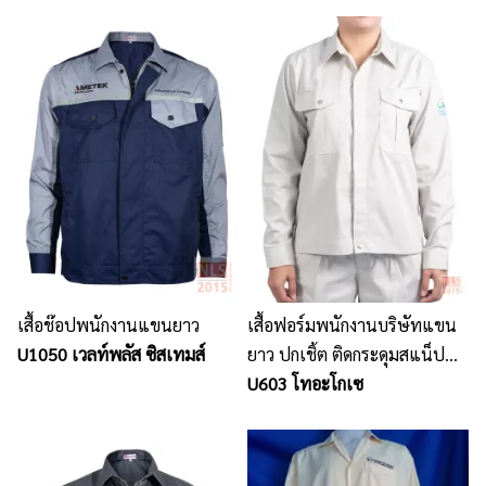
เสื้อช๊อปพนักงานแขนยาว
เสื้อฟอร์มพนักงานบริษัทแขน
U1050 เวลท์พลัส ซิสเทมส์
ยาว ปกเชิ้ต ติดกระดุมสแน็ป
เนื้อผ้าคอมทวิว แบบบาง
U603 โทอะโกเซ