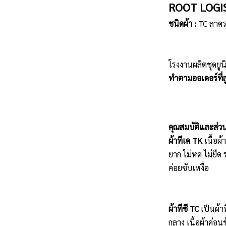
ROOT LOGI
ชนิดผ้า :
TC ลาค
โรงงานผลิตชุดยูน
ทำตามออเดอร์ที่ลู
คุณสมบัติและส่ว
ผ้าทีเค TK
เนื้อผ
ยาก ไม่หด ไม่ยืด 
ค่อยซับเหงื่อ
ผ้าทีซี TC
เป็นผ้า
กลาง เนื้อผ้าค่อน