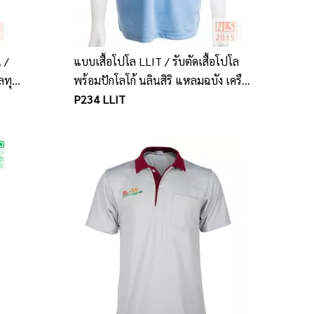
. /
แบบเสื้อโปโล LLIT / รับตัดเสื้อโปโล
ลทุก
พร้อมปักโลโก้ นลินสิริ แหลมฉบัง เครือ
สหพัฒน์
P234 LLIT