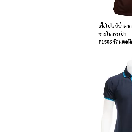
เสื้อโปโลสีน้ำตา
ซ้ายในกระเป๋า
P1506 รัตนะมณี