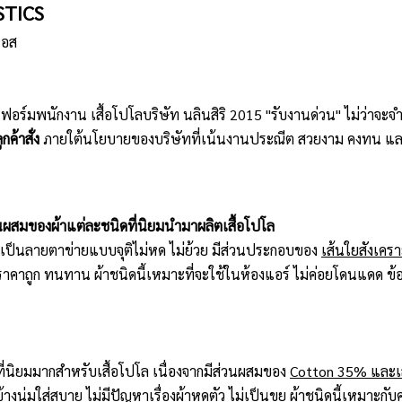
STICS
รอส
ิฟอร์มพนักงาน เสื้อโปโลบริษัท นลินสิริ 2015 "รับงานด่วน" ไม่ว่าจ
กค้าสั่ง
ภายใต้นโยบายของบริษัทที่เน้นงานประณีต สวยงาม คงทน แล
นผสมของผ้าแต่ละชนิดที่นิยมนำมาผลิตเสื้อโปโล
้าเป็นลายตาข่ายแบบจุติไม่หด ไม่ย้วย มีส่วนประกอบของ
เส้นใยสังเคร
ราคาถูก ทนทาน ผ้าชนิดนี้เหมาะที่จะใช้ในห้องแอร์ ไม่ค่อยโดนแดด ข้อเ
ที่นิยมมากสำหรับเสื้อโปโล เนื่องจากมีส่วนผสมของ
Cotton 35% และเส
ข้างนุ่มใส่สบาย ไม่มีปัญหาเรื่องผ้าหดตัว ไม่เป็นขุย ผ้าชนิดนี้เหมาะ