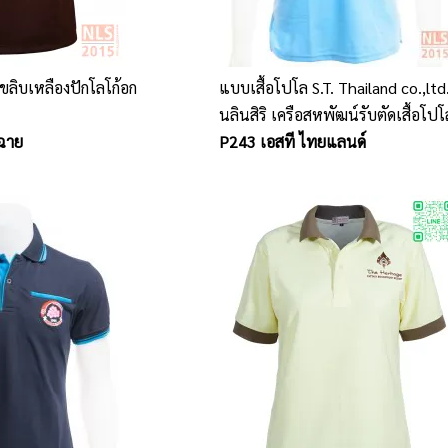
ลขลิบเหลืองปักโลโก้อก
แบบเสื้อโปโล S.T. Thailand co.,ltd
นลินสิริ เครือสหพัฒน์รับตัดเสื้อโปโ
ฉาย
แบบ พร้อมปักโลโก้
P243 เอสที ไทยแลนด์