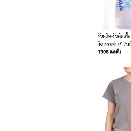
รับผลิต-รับตัดเสื้อท
กิจกรรมต่างๆ /นล
ศรีราชา
T308 แดฮัน