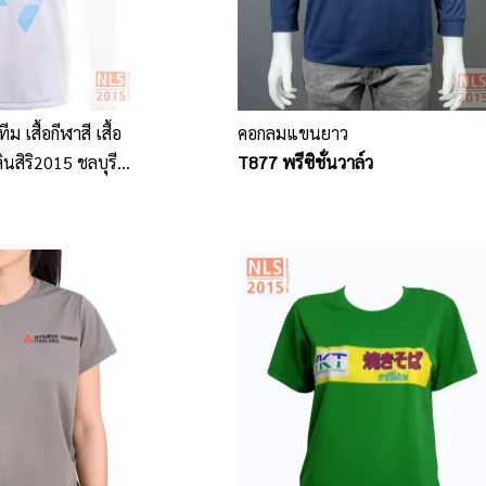
ีม เสื้อกีฬาสี เสื้อ
คอกลมแขนยาว
ินสิริ2015 ชลบุรี
T877 พรีซิชั่นวาล์ว