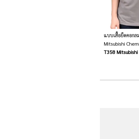
แบบเสื้อยืดคอกล
Mitsubishi Chemi
สิริศรีราชา รับตัด
T358 Mitsubishi