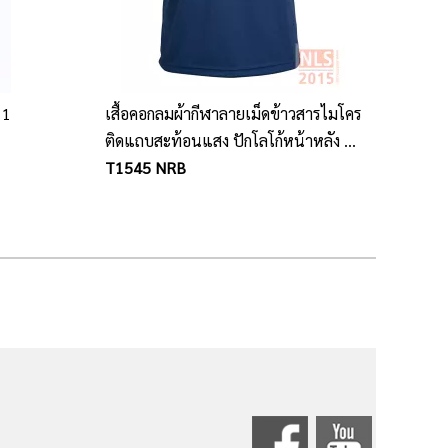
 1
เสื้อคอกลมผ้ากีฬาลายเม็ดข้าวสารไมโคร
ติดแถบสะท้อนแสง ปักโลโก้หน้าหลัง สี
กรม
T1545 NRB