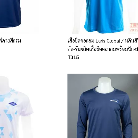
พ์ลายสีกรม
เสื้อยืดคอกลม Laris Global / นลินสิร
ตัด-รับผลิตเสื้อยืดคอกลมพร้อมปัก-
โลโก้
T315