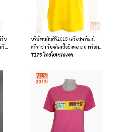
ิรับ
บริษัทนลินสิริ2015 เครือสหพัฒน์
สกรีน
ศรีราชา รับผลิตเสื้อยืดคอกลม พร้อม
สกรีนโลโก้ ราคากันเอง
T275 ไทยโยเซเบเทค