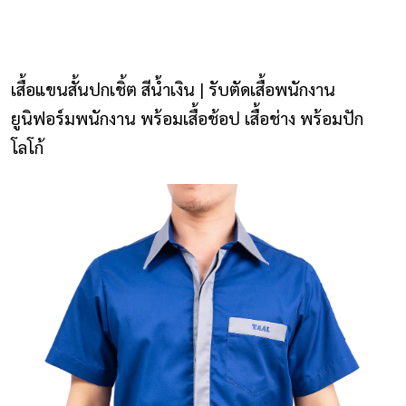
NLS2015.com
หน้าแรก
เสื้อแขนสั้นปกเชิ้ต สีน้ำเงิน | รับตัดเสื้อพนักงาน
ติดต่อเรา
ยูนิฟอร์มพนักงาน พร้อมเสื้อช้อป เสื้อช่าง พร้อมปัก
โลโก้
รายการโปรด
โปรแกรมออกแบบยูนิฟอร์ม
ยูนิฟอร์ม
เสื้อโปโล
เสื้อเชิ้ต
เสื้อแจ็คเก็ต
เสื้อกั๊ก