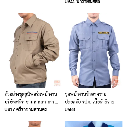
U941 นารายณ์ฮิลล์
ตัวอย่างชุดยูนิฟอร์มพนักงาน
ชุดพนักงานรักษาความ
บริษัทศรีราชามหานคร การ
ปลอดภัย รปภ. เนื้อผ้าลีวาย
ก่อสร้างและโยธา
U417 ศรีราชามหานคร
U583