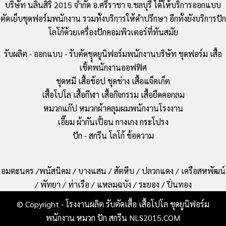
บริษัท นลินสิริ 2015 จำกัด อ.ศรีราชา จ.ชลบุรี ได้ให้บริการออกแบบ
ตัดเย็บชุดฟอร์มพนักงาน รวมทั้งบริการให้คำปรึกษา อีกทั้งยังบริการปัก
โลโก้ด้วยเครื่องปักคอมพิวเตอร์ที่ทันสมัย
รับผลิต - ออกแบบ - รับตัดชุุดยูนิฟอร์มพนักงานบริษัท ชุดฟอร์ม เสื้อ
เชิ้ตพนักงานออฟฟิศ
ชุดหมี เสื้อช้อป ชุดช่าง เสื้อแจ็คเก็ต
เสื้อโปโล เสื้อกีฬา เสื้อกิจกรรม เสื้อยืดคอกลม
หมวกแก๊ป หมวกผ้าคลุมผมพนักงานโรงงาน
เอี๊ยม ผ้ากันเปื้อน กางเกง กระโปรง
ปัก - สกรีน โลโก้ ข้อความ
อมตะนคร /พนัสนิคม / บางแสน / สัตหีบ / ปลวกแดง / เครือสหพัฒน์
/ พัทยา / ท่าเรือ / แหลมฉบัง / ระยอง / ปิ่นทอง
© Copyright - โรงงานผลิต รับตัดเสื้อ เสื้อโปโล ชุดยูนิฟอร์ม
พนักงาน หมวก ปัก สกรีน NLS2015.COM