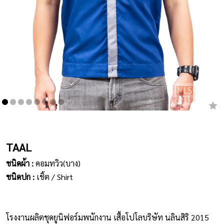
เสื้อยืดคอกลม
กางเกง
ผ้ากันเปื้อน
ชุดคลุมท้อง
หมวก
ชุดหมี
TAAL
ผลิตภัณฑ์อื่นๆ
ชนิดผ้า :
คอมทวิว(บาง)
ชนิดปก :
เชิ้ต / Shirt
ตัวอย่างปกเสื้อโปโล
ตัวอย่างแขนเสื้อโปโล
โรงงานผลิตชุดยูนิฟอร์มพนักงาน เสื้อโปโลบริษัท นลินสิริ 2015
สีผ้า