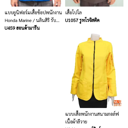
แบบยูนิฟอร์มเสื้อช้อปพนักงาน
เสื้อโปโล
Honda Marine / นลินสิริ รับ
U1057 รูทโรจิสติค
ผลิต รับตัดเสื้อช้อป uniform
U459 ฮอนด้ามารีน
พนักงาน
แบบเสื้อพนักงานสนามกอล์ฟ
เนื้อผ้าลีวาย