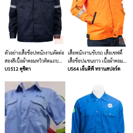
ตัวอย่างเสื้อช็อปพนักงานตัดต่อ
เสื้อพนักงานขับรถ เสื้อเซฟตี้
สองสีเนื้อผ้าคอมทวิวติดแถบ
เสื้อช็อปแขนยาว เนื้อผ้าคอม
สะท้อนแสง ปักหน้าหลัง
U1512 คุชิตา
ทวิวสีส้ม ติดแถบสะท้อนแสง
U564 เอ็นดีพี ทรานสปอร์ต
อาร์มเซฟตี้แขนขวา สาบติดซิป
พร้อมปัก