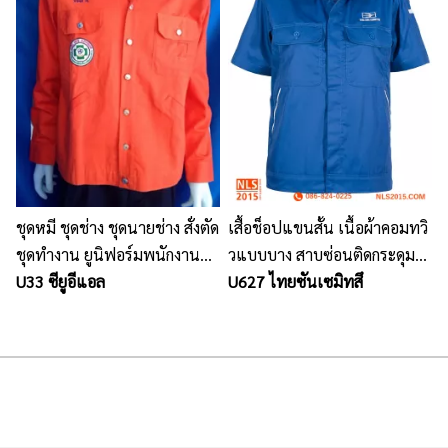
ชุดหมี ชุดช่าง ชุดนายช่าง‎ สั่งตัด
เสื้อช็อปแขนสั้น เนื้อผ้าคอมทวิ
ชุดทำงาน ยูนิฟอร์มพนักงาน
วแบบบาง สาบซ่อนติดกระดุม
นลินสิริ แหลมฉบัง
U33 ซียูอีแอล
ขลิบตามแบบ ปักโลโก้อกซ้าน 1
U627 ไทยซันเซมิทสึ
จุด