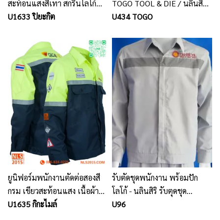
สะท้อนแสงสีเทา สกรีนโลโก้
TOGO TOOL & DIE / นลินสิริ
หน้าหลัง
U1633 ปิยะกิต
รับผลิตเสื้อยูนิฟอร์มพนักงาน
U434 TOGO
พร้อมปักโลโก้
ยูนิฟอร์มพนักงานตัดต่อสองสี
รับตัดชุดพนักงาน พร้อมปัก
กรม เขียวสะท้อนแสง เนื้อผ้าดี
โลโก้ - นลินสิริ รับตุดชุด
วาย ติดแถบสะท้อนแสงสีเทา
U1635 กิกะไมล์
พนักงาน ราคาเป็นกันเอง
U96