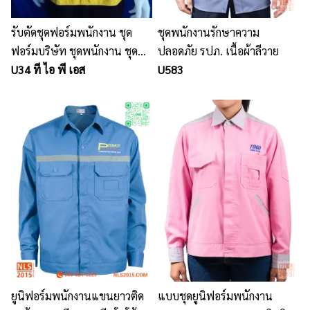
รับตัดชุดฟอร์มพนักงาน ชุด
ชุดพนักงานรักษาความ
ฟอร์มบริษัท ชุดพนักงาน ชุด
ปลอดภัย รปภ. เนื้อผ้าลีวาย
ทำงาน รับงานด่วน จำนวนมาก
U34 ที ไอ พี เอส
U583
ราคากันเอง
ยูนิฟอร์มพนักงานแขนยาวติด
แบบชุดยูนิฟอร์มพนักงาน