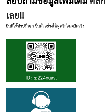
สอบถามข้อมูลเพิ่มเติม
คลิ๊ก
เลย!!
ยินดีให้คำปรึกษา ขึ้นตัวอย่างให้ดูฟรีก่อนผลิตจริง
ID : @224nuavl