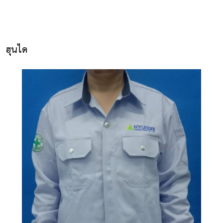
NLS2015.com
หน้าแรก
ฮุนได
ติดต่อเรา
รายการโปรด
โปรแกรมออกแบบยูนิฟอร์ม
ยูนิฟอร์ม
เสื้อโปโล
เสื้อเชิ้ต
เสื้อแจ็คเก็ต
เสื้อกั๊ก