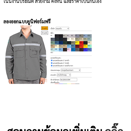
เน้นงานประณีต สวยงาม คงทน และราคาเป็นกันเอง
ลองออกแบบยูนิฟอร์มฟรี