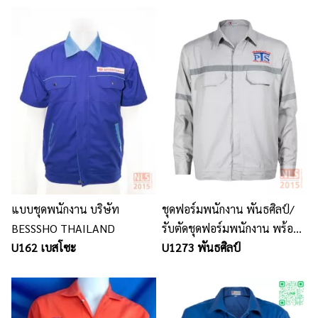
แบบชุดพนักงาน บริษัท
ชุดฟอร์มพนักงาน พันธศิลป์/
BESSSHO THAILAND
รับตัดชุดฟอร์มพนักงาน พร้อม
U162 เบสโซะ
ปักโลโก้ นลินสิริ ศรีราชา
U1273 พันธศิลป์