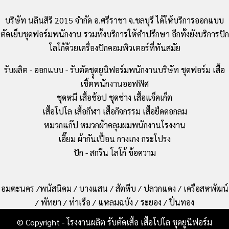
บริษัท นลินสิริ 2015 จำกัด อ.ศรีราชา จ.ชลบุรี ได้ให้บริการออกแบบ
ตัดเย็บชุดฟอร์มพนักงาน รวมทั้งบริการให้คำปรึกษา อีกทั้งยังบริการปัก
โลโก้ด้วยเครื่องปักคอมพิวเตอร์ที่ทันสมัย
รับผลิต - ออกแบบ - รับตัดชุุดยูนิฟอร์มพนักงานบริษัท ชุดฟอร์ม เสื้อ
เชิ้ตพนักงานออฟฟิศ
ชุดหมี เสื้อช้อป ชุดช่าง เสื้อแจ็คเก็ต
เสื้อโปโล เสื้อกีฬา เสื้อกิจกรรม เสื้อยืดคอกลม
หมวกแก๊ป หมวกผ้าคลุมผมพนักงานโรงงาน
เอี๊ยม ผ้ากันเปื้อน กางเกง กระโปรง
ปัก - สกรีน โลโก้ ข้อความ
อมตะนคร /พนัสนิคม / บางแสน / สัตหีบ / ปลวกแดง / เครือสหพัฒน์
/ พัทยา / ท่าเรือ / แหลมฉบัง / ระยอง / ปิ่นทอง
© Copyright - โรงงานผลิต รับตัดเสื้อ เสื้อโปโล ชุดยูนิฟอร์ม