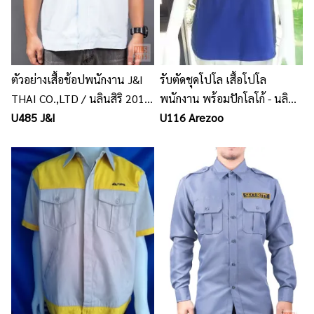
ตัวอย่างเสื้อช้อปพนักงาน J&I
รับตัดชุดโปโล เสื้อโปโล
THAI CO.,LTD / นลินสิริ 2015
พนักงาน พร้อมปักโลโก้ - นลิน
จำกัด รับผลิตเสื้อช้อปพนักงาน
U485 J&I
สิริ
U116 Arezoo
พร้อมปักโลโก้