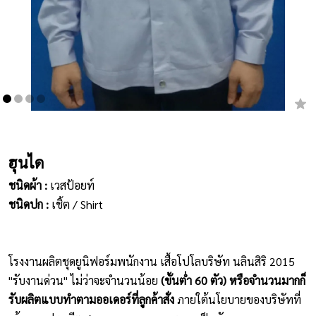
เสื้อยืดคอกลม
กางเกง
ผ้ากันเปื้อน
ชุดคลุมท้อง
หมวก
ฮุนได
ชนิดผ้า :
เวสป้อยท์
ชุดหมี
ชนิดปก :
เชิ้ต / Shirt
ผลิตภัณฑ์อื่นๆ
ตัวอย่างปกเสื้อโปโล
โรงงานผลิตชุดยูนิฟอร์มพนักงาน เสื้อโปโลบริษัท นลินสิริ 2015
"รับงานด่วน" ไม่ว่าจะจำนวนน้อย
(ขั้นต่ำ 60 ตัว) หรือจำนวนมากก็
ตัวอย่างแขนเสื้อโปโล
รับผลิตแบบทำตามออเดอร์ที่ลูกค้าสั่ง
ภายใต้นโยบายของบริษัทที่
สีผ้า