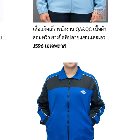
น
เสื้อแจ็คเก็ตพนักงาน QA&QC เนื้อผ้า
ับ
คอมทวิว ยางยืดที่ปลายแขนและเอว
า)
บริษัท เอ.เจ.พลาสท์ จำกัด (มหาชน)
J596 เอเจพลาส