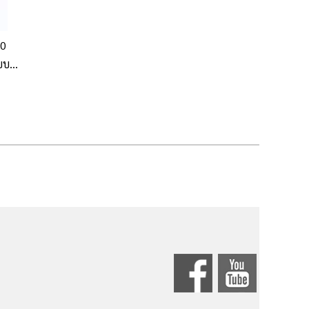
70
บบ