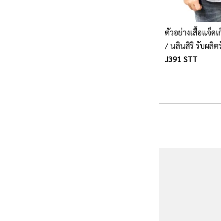
ตัวอย่างเสื้อแจ็
/ นลินสิริ รับผลิ
เก็ตพร้อมปักโลโก้
J391 STT