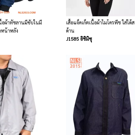
ดเนื้อผ้าทัชลานมีซับในมี
เสื้อแจ็คเก็ตเนื้อผ้าไมโครพีช ใส่ได้
กหน้าหลัง
ด้าน
J1585 อิชิมิซุ