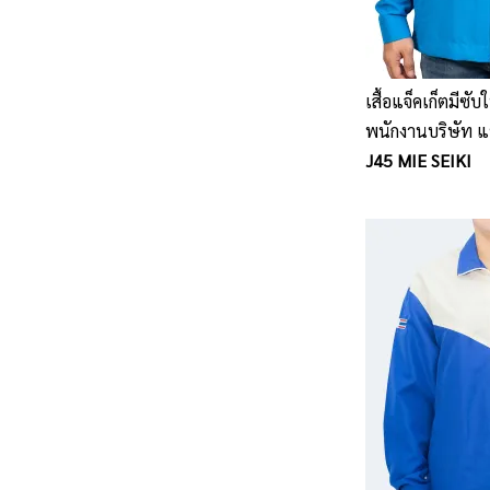
เสื้อแจ็คเก็ตมีซับ
พนักงานบริษัท 
กันเอง นลินสิริ ศ
J45 MIE SEIKI