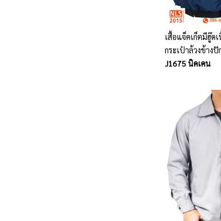
เสื้อแจ็คเก็ตมีฮู๊
กระเป๋าล้วงข้างปั
J1675 นิคเคน