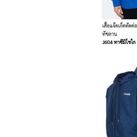
เสื้อแจ็คเก็ตตัดต่
ทัชลาน
J604 ทาซึมิโชไก