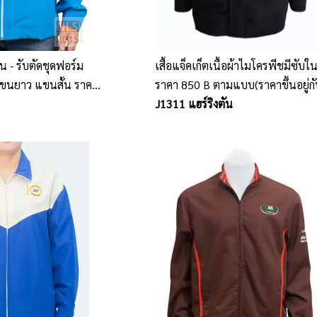
ใน - รับตัดชุดฟอร์ม
เสื้อแจ็คเก็ตเนื้อผ้าไมโครพีชมีซับใ
แขนยาว แขนสั้น ราคา
ราคา 850 B ตามแบบ(ราคาขึ้นอยู่ก
รีราชา
จำนวน ขนาดรูปแบบ ปัก และเนื้อผ้
J1311 แฮร์ริงตัน