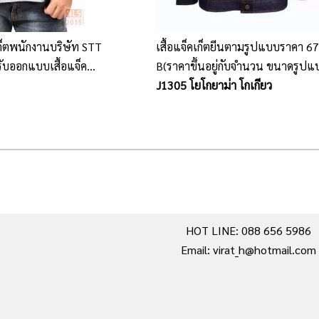
คเก็ตพนักงานบริษัท STT
เสื้อแจ็คเก็ตยีนตามรูปแบบราคา 6
ตรับออกแบบเสื้อแจ็ค
B(ราคาขึ้นอยู่กับจำนวน ขนาดรูปแ
ปัก และเนื้อผ้า)
J1305 โยโกยาม่า โกเกียว
HOT LINE: 088 656 5986
Email: virat_h@hotmail.com