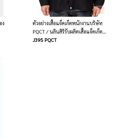
สอง
ตัวอย่างเสื้อแจ็คเก็ตพนักงานบริษัท
PQCT / นลินสิริรับผลิตเสื้อแจ็คเก็ต
ยูนิฟอร์มพนักงาน พร้อมปักโลโก้
J395 PQCT