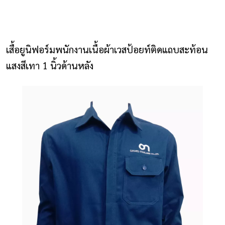
NLS2015.com
หน้าแรก
เสื้อยูนิฟอร์มพนักงานเนื้อผ้าเวสป้อยท์ติดแถบสะท้อน
ติดต่อเรา
แสงสีเทา 1 นิ้วด้านหลัง
รายการโปรด
โปรแกรมออกแบบยูนิฟอร์ม
ยูนิฟอร์ม
เสื้อโปโล
เสื้อเชิ้ต
เสื้อแจ็คเก็ต
เสื้อกั๊ก