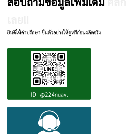
สอบถามข้อมูลเพิ่มเติม
คลิ๊ก
เลย!!
ยินดีให้คำปรึกษา ขึ้นตัวอย่างให้ดูฟรีก่อนผลิตจริง
ID : @224nuavl