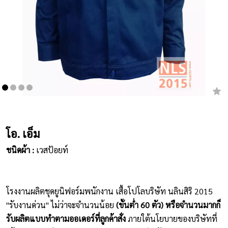
เสื้อยืดคอกลม
กางเกง
ผ้ากันเปื้อน
ชุดคลุมท้อง
หมวก
โอ. เอ็ม
ชุดหมี
ชนิดผ้า :
เวสป้อยท์
ผลิตภัณฑ์อื่นๆ
ตัวอย่างปกเสื้อโปโล
โรงงานผลิตชุดยูนิฟอร์มพนักงาน เสื้อโปโลบริษัท นลินสิริ 2015
ตัวอย่างแขนเสื้อโปโล
"รับงานด่วน" ไม่ว่าจะจำนวนน้อย
(ขั้นต่ำ 60 ตัว) หรือจำนวนมากก็
รับผลิตแบบทำตามออเดอร์ที่ลูกค้าสั่ง
ภายใต้นโยบายของบริษัทที่
สีผ้า