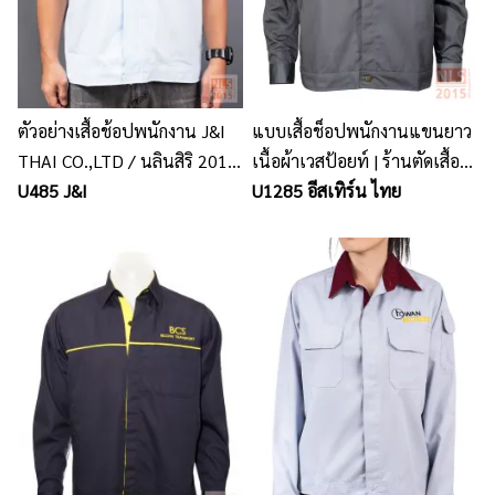
ตัวอย่างเสื้อช้อปพนักงาน J&I
แบบเสื้อช็อปพนักงานแขนยาว
THAI CO.,LTD / นลินสิริ 2015
เนื้อผ้าเวสป้อยท์ | ร้านตัดเสื้อ
จำกัด รับผลิตเสื้อช้อปพนักงาน
U485 J&I
พนักงาน พร้อมปักโลโก้
U1285 อีสเทิร์น ไทย
พร้อมปักโลโก้
ศรีราชา