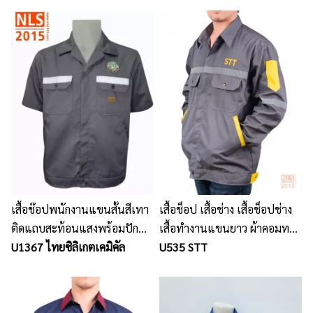
ใช้งานในทุกสภาพอากาศ
เสื้อช๊อปพนักงานแขนสั้นสีเทา
เสื้อช็อป เสื้อช่าง เสื้อช็อปช่าง
ติดแถบสะท้อนแสงพร้อมปัก
เสื้อทำงานแขนยาว ผ้าคอมทวิว
โลโก้
U1367 ไทยซิลิเกตเคมิคัล
คาดแถบสะท้อนแสง
U535 STT