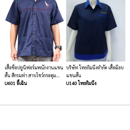
เสื้อช็อปยูนิฟอร์มพนักงานแขน
บริษัท ไทยกิมนึงจำกัด เสื้อฉ๊อบ
สั้น สีกรมท่า สาบโชว์กระดุม
แขนสั้น
ขลิบแดง
U601 อี้เฉิน
U140 ไทยกิมนึง