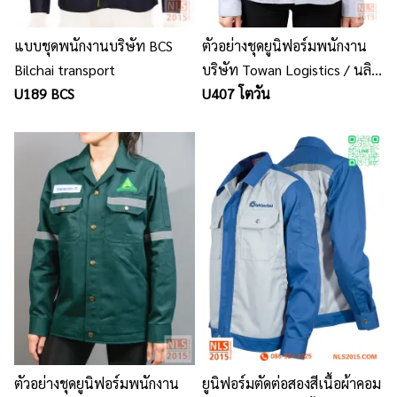
แบบชุดพนักงานบริษัท BCS
ตัวอย่างชุดยูนิฟอร์มพนักงาน
Bilchai transport
บริษัท Towan Logistics / นลิน
U189 BCS
สิริ รับออกแบบ ผลิต ชุด
U407 โตวัน
ยูนิฟอร์มพนักงาน พร้อมปัก
โลโก้
ตัวอย่างชุดยูนิฟอร์มพนักงาน
ยูนิฟอร์มตัดต่อสองสีเนื้อผ้าคอม