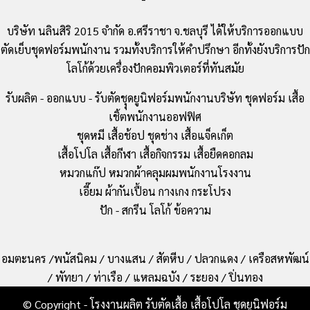
บริษัท นลินสิริ 2015 จำกัด อ.ศรีราชา จ.ชลบุรี ได้ให้บริการออกแบบ
ตัดเย็บชุดฟอร์มพนักงาน รวมทั้งบริการให้คำปรึกษา อีกทั้งยังบริการปัก
โลโก้ด้วยเครื่องปักคอมพิวเตอร์ที่ทันสมัย
รับผลิต - ออกแบบ - รับตัดชุุดยูนิฟอร์มพนักงานบริษัท ชุดฟอร์ม เสื้อ
เชิ้ตพนักงานออฟฟิศ
ชุดหมี เสื้อช้อป ชุดช่าง เสื้อแจ็คเก็ต
เสื้อโปโล เสื้อกีฬา เสื้อกิจกรรม เสื้อยืดคอกลม
หมวกแก๊ป หมวกผ้าคลุมผมพนักงานโรงงาน
เอี๊ยม ผ้ากันเปื้อน กางเกง กระโปรง
ปัก - สกรีน โลโก้ ข้อความ
อมตะนคร /พนัสนิคม / บางแสน / สัตหีบ / ปลวกแดง / เครือสหพัฒน์
/ พัทยา / ท่าเรือ / แหลมฉบัง / ระยอง / ปิ่นทอง
© Copyright - โรงงานผลิต รับตัดเสื้อ เสื้อโปโล ชุดยูนิฟอร์ม