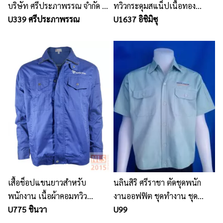
บริษัท ศรีประภาพรรณ จำกัด /
ทวิวกระดุมสแน็ปเนื้อทอง
นลินสิริ ศรีราชา รับผลิต
U339 ศรีประภาพรรณ
เหลือง
U1637 อิชิมิซุ
ออกแบบ ชุดฟอร์มพนักงาน
เสื้อช็อปแขนยาวสำหรับ
นลินสิริ ศรีราชา ตัดชุดพนัก
พนักงาน เนื้อผ้าคอมทวิว
งานออฟฟิต ชุดทำงาน ชุด
คุณภาพสูงที่มีความบางเบาและ
U775 ชินวา
พนักงาน ชุดพนักงานบริษัท
U99
สวมใส่สบาย เหมาะสำหรับการ